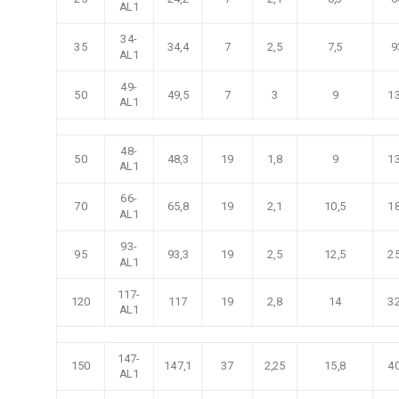
AL1
34-
35
34,4
7
2,5
7,5
9
AL1
49-
50
49,5
7
3
9
13
AL1
48-
50
48,3
19
1,8
9
13
AL1
66-
70
65,8
19
2,1
10,5
18
AL1
93-
95
93,3
19
2,5
12,5
25
AL1
117-
120
117
19
2,8
14
32
AL1
147-
150
147,1
37
2,25
15,8
40
AL1