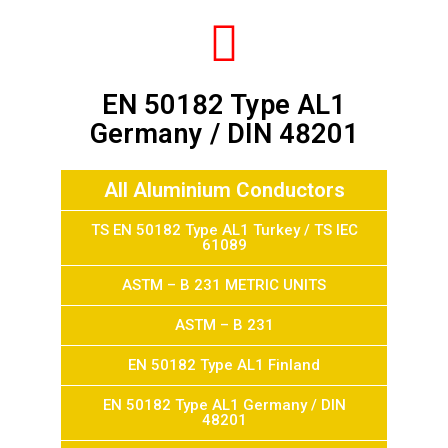
EN 50182 Type AL1
Germany / DIN 48201
All Aluminium Conductors
TS EN 50182 Type AL1 Turkey / TS IEC
61089
ASTM – B 231 METRIC UNITS
ASTM – B 231
EN 50182 Type AL1 Finland
EN 50182 Type AL1 Germany / DIN
48201