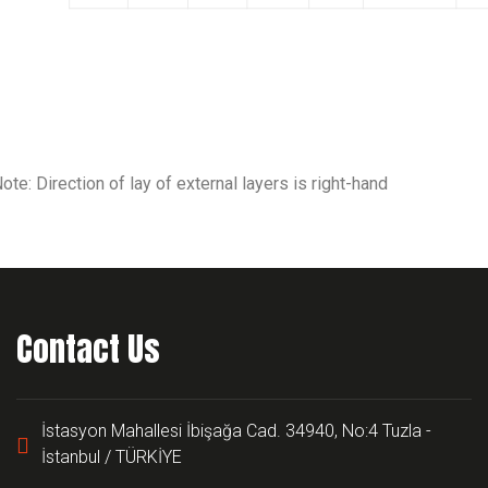
ote: Direction of lay of external layers is right-hand
Contact Us
İstasyon Mahallesi İbişağa Cad. 34940, No:4 Tuzla -
İstanbul / TÜRKİYE