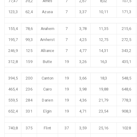
77,47
39,2
Ames
7
2,67
8,02
107,5
123,3
62,4
Azusa
7
3,37
10,11
171,3
155,4
78,6
Anahem
7
3,78
11,35
215,6
195,7
99,3
Amherst
7
4,25
12,75
272,5
246,9
125
Alliance
7
4,77
14,31
343,2
312,8
159
Butte
19
3,26
16,3
435,1
394,5
200
Canton
19
3,66
18,3
548,5
465,4
236
Cairo
19
3,98
19,88
648,6
559,5
284
Darien
19
4,36
21,79
778,3
652,4
331
Elgin
19
4,71
23,54
908,3
740,8
375
Flint
37
3,59
25,16
1028