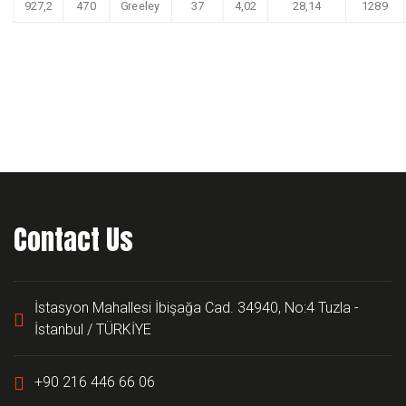
927,2
470
Greeley
37
4,02
28,14
1289
Contact Us
İstasyon Mahallesi İbişağa Cad. 34940, No:4 Tuzla -
İstanbul / TÜRKİYE
+90 216 446 66 06