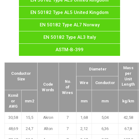
EN 50182 Type AL3 United Kingdom
EN 50182 Type AL5 United Kingdom
EN 50182 Type AL7 Norway
EN 50182 Type AL3 Italy
ASTM-B-399
Mass
Diameter
Conductor
per
Size
Unit
No.
Wire
Conductor
Code
Length
of
Words
Wires
Kcmil
or
mm2
mm
mm
kg/km
AWG
30,58
15,5
Akron
7
1,68
5,04
42,58
48,69
24,7
Alton
7
2,12
6,36
67,8