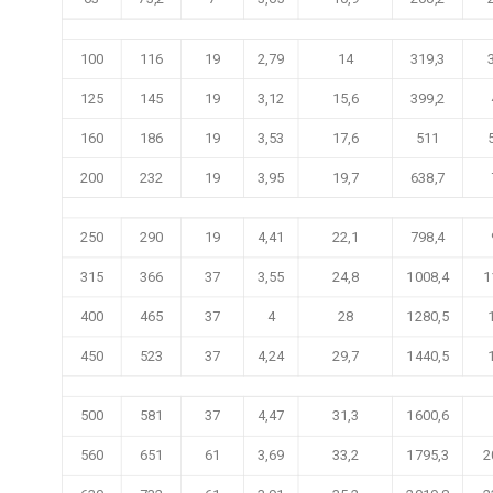
100
116
19
2,79
14
319,3
125
145
19
3,12
15,6
399,2
160
186
19
3,53
17,6
511
200
232
19
3,95
19,7
638,7
250
290
19
4,41
22,1
798,4
315
366
37
3,55
24,8
1008,4
1
400
465
37
4
28
1280,5
450
523
37
4,24
29,7
1440,5
500
581
37
4,47
31,3
1600,6
560
651
61
3,69
33,2
1795,3
2